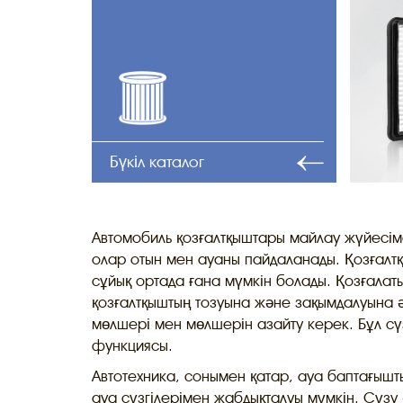
Бүкіл каталог
Автомобиль қозғалтқыштары майлау жүйесім
олар отын мен ауаны пайдаланады. Қозғалтқы
сұйық ортада ғана мүмкін болады. Қозғалат
қозғалтқыштың тозуына және зақымдалуына ә
мөлшері мен мөлшерін азайту керек. Бұл с
функциясы.
Автотехника, сонымен қатар, ауа баптағыш
ауа сүзгілерімен жабдықталуы мүмкін. Сүзу 