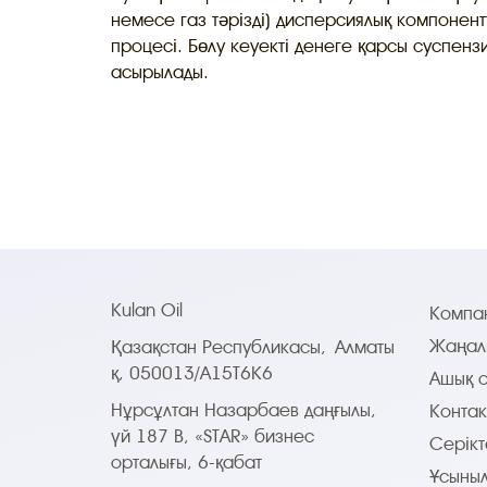
немесе газ тәрізді) дисперсиялық компонентт
процесі. Бөлу кеуекті денеге қарсы суспен
асырылады.
Kulan Oil
Компан
Жаңал
Қазақстан Республикасы,
Алматы
қ, 050013/A15T6K6
Ашық 
Нұрсұлтан Назарбаев даңғылы,
Контак
үй 187 B, «STAR» бизнес
Серікт
орталығы, 6-қабат
Ұсыны