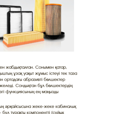
ен жабдықталған. Сонымен қатар,
штың ұзақ уақыт жұмыс істеуі тек таза
ын ортадағы абразивті бөлшектер
келеді. Сондықтан бұл бөлшектердің
үзгі функциясының ең маңызды
тың әрқайсысына жеке-жеке кабиналық
- бұл тұрақты компонентті (сұйық