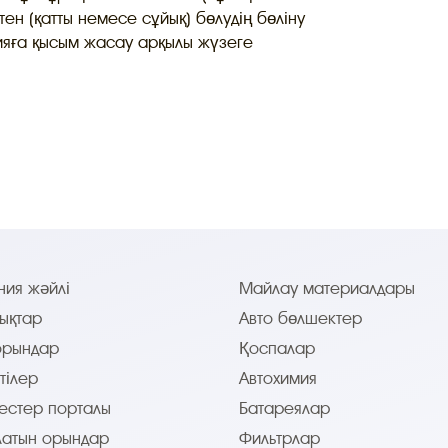
ен (қатты немесе сұйық) бөлудің бөліну
зияға қысым жасау арқылы жүзеге
ия жәйлі
Майлау материалдары
ықтар
Авто бөлшектер
орындар
Қоспалар
тілер
Автохимия
естер порталы
Батареялар
латын орындар
Фильтрлар