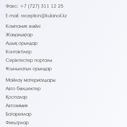
Факс: +7 (727) 311 12 25
E-mail:
reception@kulanoil.kz
Компания жәйлі
Жаңалықтар
Ашық орындар
Контактілер
Серіктестер порталы
Ұсынылатын орындар
Майлау материалдары
Авто бөлшектер
Қоспалар
Автохимия
Батареялар
Фильтрлар