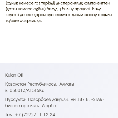
(сұйық немесе газ тәрізді) дисперсиялық компоненттен
(қатты немесе сұйық) бөлудің бөліну процесі. Бөлу
кеуекті денеге қарсы суспензияға қысым жасау арқылы
жүзеге асырылады.
Kulan Oil
Қазақстан Республикасы,
Алматы
қ, 050013/A15T6K6
Нұрсұлтан Назарбаев даңғылы, үй 187 B, «STAR»
бизнес орталығы, 6-қабат
Тел: +7 (727) 311 12 24