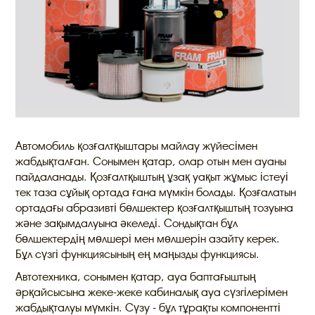
Автомобиль қозғалтқыштары майлау жүйесімен
жабдықталған. Сонымен қатар, олар отын мен ауаны
пайдаланады. Қозғалтқыштың ұзақ уақыт жұмыс істеуі
тек таза сұйық ортада ғана мүмкін болады. Қозғалатын
ортадағы абразивті бөлшектер қозғалтқыштың тозуына
және зақымдалуына әкеледі. Сондықтан бұл
бөлшектердің мөлшері мен мөлшерін азайту керек.
Бұл сүзгі функциясының ең маңызды функциясы.
Автотехника, сонымен қатар, ауа баптағыштың
әрқайсысына жеке-жеке кабиналық ауа сүзгілерімен
жабдықталуы мүмкін. Сүзу - бұл тұрақты компонентті