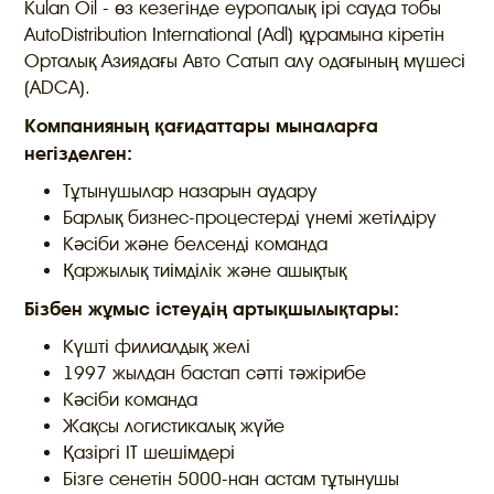
Kulan Oil - өз кезегінде еуропалық ірі сауда тобы
AutoDistribution International (Adl) құрамына кіретін
Орталық Азиядағы Авто Сатып алу одағының мүшесі
(ADCA).
Компанияның қағидаттары мыналарға
негізделген:
Тұтынушылар назарын аудару
Барлық бизнес-процестерді үнемі жетілдіру
Кәсіби және белсенді команда
Қаржылық тиімділік және ашықтық
Бізбен жұмыс істеудің артықшылықтары:
Күшті филиалдық желі
1997 жылдан бастап сәтті тәжірибе
Кәсіби команда
Жақсы логистикалық жүйе
Қазіргі IT шешімдері
Бізге сенетін 5000-нан астам тұтынушы