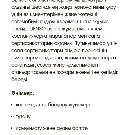
алдыңғы шебінде ең жаңа технологияны құру
үшін өз клиенттерімен және жетекші
автомобиль өндірушілерімен тығыз жұмыс
істейді. DENSO өзінің жұмысымен үнемі
компанияларға марапаттар мен сапа
сертификаттарын ақтайды. Тұтынушылар үшін
сапа сертификаттары өндіріс процесінің
ойластырылғандығына, қойылған мақсаттарға
бағынудың сөзсіз және қолданылатын
стандарттардың ең жоғары екендігіне кепілдік
береді.
Өнімдер:
қозғалтқышты басқару жүйелері;
тұтану;
салқындату және ауаны баптау;