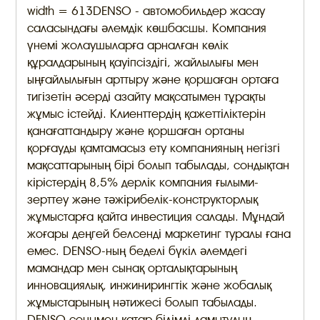
width = 613DENSO - автомобильдер жасау
саласындағы әлемдік көшбасшы. Компания
үнемі жолаушыларға арналған көлік
құралдарының қауіпсіздігі, жайлылығы мен
ыңғайлылығын арттыру және қоршаған ортаға
тигізетін әсерді азайту мақсатымен тұрақты
жұмыс істейді. Клиенттердің қажеттіліктерін
қанағаттандыру және қоршаған ортаны
қорғауды қамтамасыз ету компанияның негізгі
мақсаттарының бірі болып табылады, сондықтан
кірістердің 8,5% дерлік компания ғылыми-
зерттеу және тәжірибелік-конструкторлық
жұмыстарға қайта инвестиция салады. Мұндай
жоғары деңгей белсенді маркетинг туралы ғана
емес. DENSO-ның беделі бүкіл әлемдегі
мамандар мен сынақ орталықтарының
инновациялық, инжинирингтік және жобалық
жұмыстарының нәтижесі болып табылады.
DENSO сонымен қатар білімді дамытудың