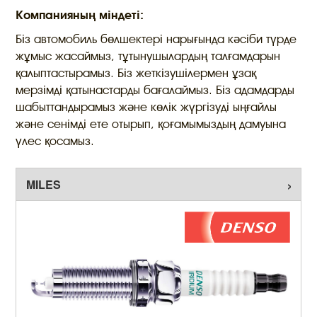
Компанияның міндеті:
Біз автомобиль бөлшектері нарығында кәсіби түрде
жұмыс жасаймыз, тұтынушылардың талғамдарын
қалыптастырамыз. Біз жеткізушілермен ұзақ
мерзімді қатынастарды бағалаймыз. Біз адамдарды
шабыттандырамыз және көлік жүргізуді ыңғайлы
және сенімді ете отырып, қоғамымыздың дамуына
үлес қосамыз.