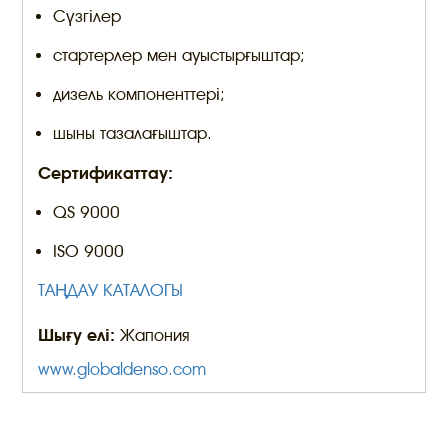
Сүзгілер
стартерлер мен ауыстырғыштар;
дизель компоненттері;
шыны тазалағыштар.
Сертификаттау:
QS 9000
ISO 9000
ТАҢДАУ КАТАЛОГЫ
Шығу елі:
Жапония
www.globaldenso.com